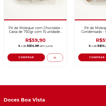
Pé de Moleque com Chocolate -
Pé de Moleq
Caixa de 750gr com 15 unidades
Condensado - C
de 50gr cada
com 15 unidade
R$59,90
R$5
4
x de
R$14,98
sem juros
4
x de
R$14
Doces Boa Vista