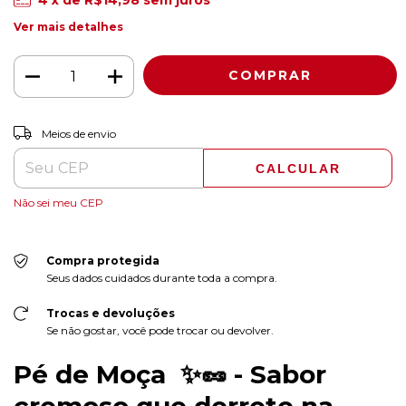
4
x de
R$14,98
sem juros
Ver mais detalhes
ALTERAR CEP
Entregas para o CEP:
Meios de envio
CALCULAR
Não sei meu CEP
Compra protegida
Seus dados cuidados durante toda a compra.
Trocas e devoluções
Se não gostar, você pode trocar ou devolver.
Pé de Moça ✨🥜 - Sabor